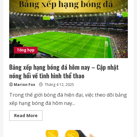
Thế
Giới
Cá
Cược
Đầy
Hấp
Dẫn
Tổng hợp
Bảng xếp hạng bóng đá hôm nay – Cập nhật
nóng hổi về tình hình thể thao
Marion Fox
Tháng 4 12, 2025
Trong thế giới bóng đá hiện đại, việc theo dõi bảng
xếp hạng bóng đá hôm nay...
Read
Read More
more
about
Bảng
xếp
hạng