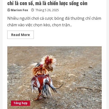
chỉ là con số, mà là chiến lược sống còn
Marion Fox
Tháng 5 26, 2025
Nhiều người chơi cá cược bóng đá thường chỉ chăm
chăm vào việc chọn kèo, chọn trận...
Read
Read More
more
about
Cách
tính
tiền
trong
cá
độ
bóng
đá
–
Không
chỉ
là
con
số,
mà
là
chiến
lược
Tổng hợp
sống