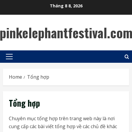
Skip
Tháng 8 8, 2026
to
content
pinkelephantfestival.co
Primary
Menu
Home
Tổng hợp
Tổng hợp
Chuyên mục tổng hợp trên trang web này là nơi
cung cấp các bài viết tổng hợp về các chủ đề khác