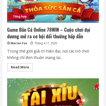
lần
Tổng hợp
Game Bắn Cá Online 78WIN – Cuộc chơi đại
dương mở ra cơ hội đổi thưởng hấp dẫn
Marion Fox
Tháng 4 17, 2025
Trong thế giới giải trí hiện đại, nơi các trò chơi
không chỉ đơn thuần mang lại...
Read
Read More
more
about
Game
Bắn
Cá
Online
78WIN
–
Cuộc
chơi
đại